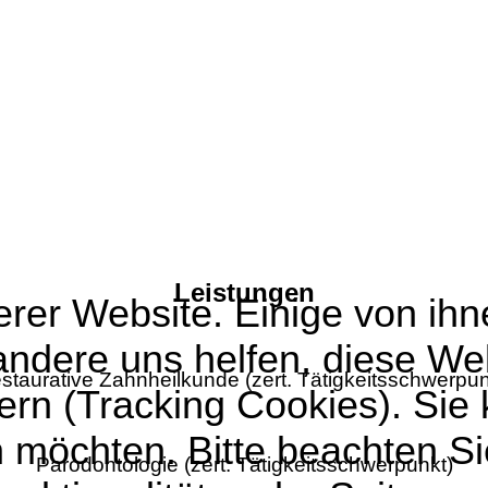
Leistungen
rer Website. Einige von ihne
andere uns helfen, diese We
staurative Zahnheilkunde (zert. Tätigkeitsschwerpun
rn (Tracking Cookies). Sie 
 möchten. Bitte beachten Si
Parodontologie (zert. Tätigkeitsschwerpunkt)